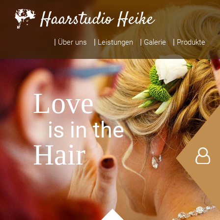
|
|
|
|
Über uns
Leistungen
Galerie
Produkte
Love
is in the
Hair